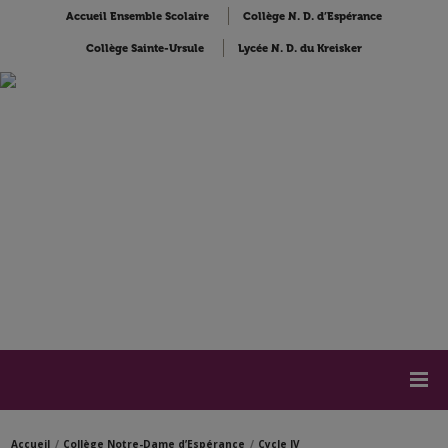
Accueil Ensemble Scolaire
Collège N. D. d’Espérance
Collège Sainte-Ursule
Lycée N. D. du Kreisker
Accueil
Collège Notre-Dame d’Espérance
Cycle IV