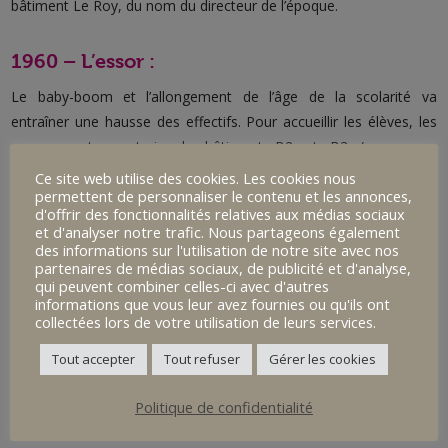
bâtiment Le Roy, du nom du directeur de l’époque.
1960 – L’essor :
Le baby-boom et l’allongement de l’âge de la scolarité va
entraîner une hausse des effectifs. Pour accueillir les élèves, les
sœurs vont construire le bâtiment B2 et B3 (encore en
fonctionnement aujourd’hui). Avec la mise en place des lois,
Ce site web utilise des cookies. Les cookies nous
permettent de personnaliser le contenu et les annonces,
l’école Sainte-Ursule, devient un établissement privé sous contrat
d'offrir des fonctionnalités relatives aux médias sociaux
d’association avec l’État. L’école va accueillir jusqu’à 800 élèves.
et d'analyser notre trafic. Nous partageons également
des informations sur l'utilisation de notre site avec nos
partenaires de médias sociaux, de publicité et d'analyse,
1961 – Contrat d’association avec l’État :
qui peuvent combiner celles-ci avec d'autres
informations que vous leur avez fournies ou qu'ils ont
Le 27 septembre 1961, l’établissement du Kreisker signe un
collectées lors de votre utilisation de leurs services.
contrat d’association avec l’État. Le contrat offre la possibilité de
Tout accepter
Tout refuser
Gérer les cookies
faire appel à des professeurs laïcs.
Politique de confidentialité
1969 – Mixité :