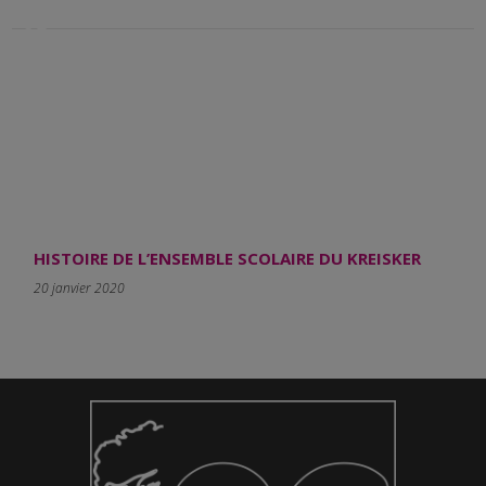
<a
href="https://www.lekreisker.fr/./ensemble-
scolaire-du-kreisker/histoire-
esk/">Actualités</a>
HISTOIRE DE L’ENSEMBLE SCOLAIRE DU KREISKER
20 janvier 2020