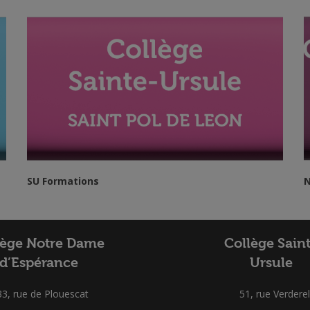
SU Formations
N
lège Notre Dame
Collège Sain
d’Espérance
Ursule
33, rue de Plouescat
51, rue Verderel