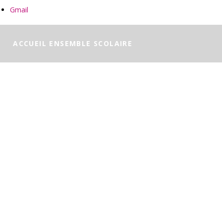
Gmail
ACCUEIL ENSEMBLE SCOLAIRE
NOS FORMATIONS
NOTRE HISTOIRE
NOTRE PROJET