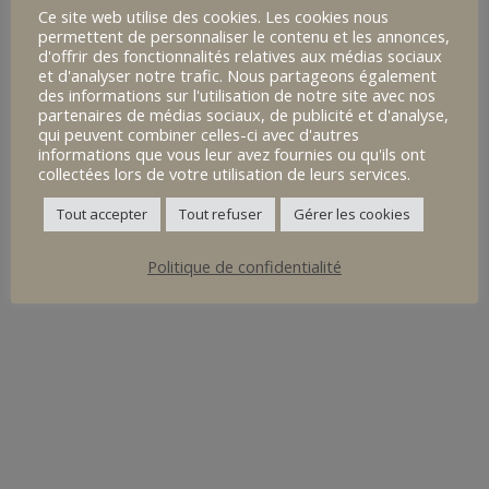
<a
Ce site web utilise des cookies. Les cookies nous
permettent de personnaliser le contenu et les annonces,
d'offrir des fonctionnalités relatives aux médias sociaux
href="https://www.lekreisker.fr/./archives/">
et d'analyser notre trafic. Nous partageons également
des informations sur l'utilisation de notre site avec nos
partenaires de médias sociaux, de publicité et d'analyse,
qui peuvent combiner celles-ci avec d'autres
informations que vous leur avez fournies ou qu'ils ont
collectées lors de votre utilisation de leurs services.
Tout accepter
Tout refuser
Gérer les cookies
Politique de confidentialité
Les Tutos du Collège Sainte Ursule
18 mai 2020