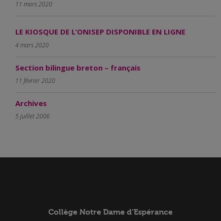
11 mars 2020
LE KIOSQUE DE L’ONISEP DISPONIBLE EN LIGNE
4 mars 2020
Section bilingue breton – français
11 février 2020
Archives
5 juillet 2006
Collège Notre Dame d’Espérance