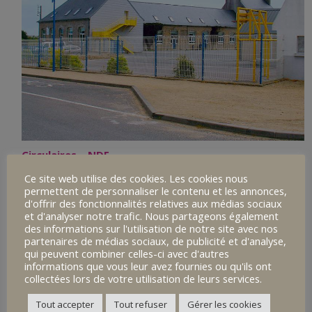
Circulaires – NDE
22 avril 2020
Ce site web utilise des cookies. Les cookies nous
permettent de personnaliser le contenu et les annonces,
d'offrir des fonctionnalités relatives aux médias sociaux
Bac Technologique – STL
et d'analyser notre trafic. Nous partageons également
17 avril 2020
des informations sur l'utilisation de notre site avec nos
partenaires de médias sociaux, de publicité et d'analyse,
qui peuvent combiner celles-ci avec d'autres
Enseignements optionnels – Lycée NDK
informations que vous leur avez fournies ou qu'ils ont
16 avril 2020
collectées lors de votre utilisation de leurs services.
Tout accepter
Tout refuser
Gérer les cookies
Transport NDE