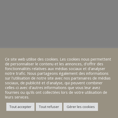
souhaitant développer un profil international et éventuellement 
It is the only course of study that leads to the student obtaining t
(Year 10 / Grade 9) and in Terminale (Year 13 / Grade 12) the Bac
students, whose objective is to develop an international profile, find
Ce site web utilise des cookies. Les cookies nous permettent
de personnaliser le contenu et les annonces, d'offrir des
fonctionnalités relatives aux médias sociaux et d'analyser
notre trafic. Nous partageons également des informations
sur l'utilisation de notre site avec nos partenaires de médias
sociaux, de publicité et d'analyse, qui peuvent combiner
celles-ci avec d'autres informations que vous leur avez
fournies ou qu'ils ont collectées lors de votre utilisation de
leurs services.
Tout accepter
Tout refuser
Gérer les cookies