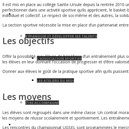
Il est mis en place au collège Sainte-Ursule depuis la rentrée 2010 un 
perfectionner dans une activité sportive qu’ils apprécient, le basket-b
VIVRE AU COLLÈGE
individuel et collectif. Le respect de soi-même et des autres, la solidar
La section sportive nécessite la mise en place d’un partenariat entre l
S’ÉPANOUIR ET DÉVELOPPER SES TALENTS
Les objectifs
Offrir la possibilité aux élèves de bénéficier d’un entraînement plus
L’ASSOCIATION SPORTIVE
les élèves en leur donnant l’occasion de progresser et d’être valorisé
Donner aux élèves le goût de la pratique sportive afin qu’ils puissen
LES ATELIERS DU MIDI
Les moyens
ÊTRE ACCOMPAGNÉ
Les élèves sont regroupés dans une même classe. Un contrat moral est
les moyens de réussir scolairement et sportivement. Les entraînemen
UN SITE, UNE HISTOIRE
Les rencontres du championnat UGSEL sont programmées le mercre