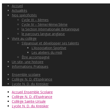
Accueil
Actualités
Nos spécificités
Cycle III – 6èmes
Cycle IV – 5ème/4ème/3ème
la Section Internationale Britannique
le parcours langue anglaise
Vivre au collège
S’épanouir et développer ses talents
L’Association Sportive
Les ateliers du midi
Être accompagné
Un site, une histoire
Informations Pratiques
Ensemble scolaire
Collège N. D. d’Espérance
Lycée N. D. du Kreisker
Accueil Ensemble Scolaire
Collège N. D. d’Espérance
Collège Sainte-Ursule
Lycée N. D. du Kreisker