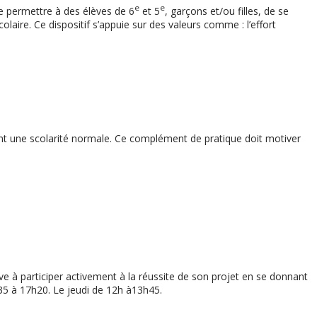
e
e
 de permettre à des élèves de 6
et 5
, garçons et/ou filles, de se
colaire. Ce dispositif s’appuie sur des valeurs comme : l’effort
uivant une scolarité normale. Ce complément de pratique doit motiver
ve à participer activement à la réussite de son projet en se donnant
h35 à 17h20. Le jeudi de 12h à13h45.