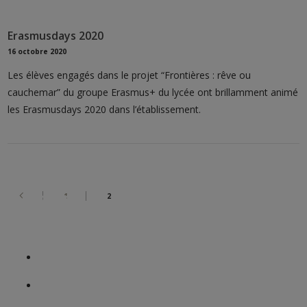
Erasmusdays 2020
16 octobre 2020
Les élèves engagés dans le projet “Frontières : rêve ou
cauchemar” du groupe Erasmus+ du lycée ont brillamment animé
les Erasmusdays 2020 dans l’établissement.
Le collège
1
2
Ensemble Scolaire Le Kreisker
Nos formations
Notre histoire