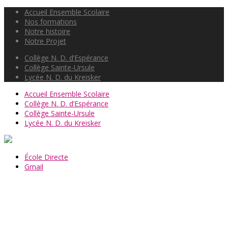
Accueil Ensemble Scolaire
Nos formations
Notre histoire
Notre Projet
Collège N. D. d’Espérance
Collège Sainte-Ursule
Lycée N. D. du Kreisker
Accueil Ensemble Scolaire
Collège N. D. d’Espérance
Collège Sainte-Ursule
Lycée N. D. du Kreisker
École Directe
Gmail