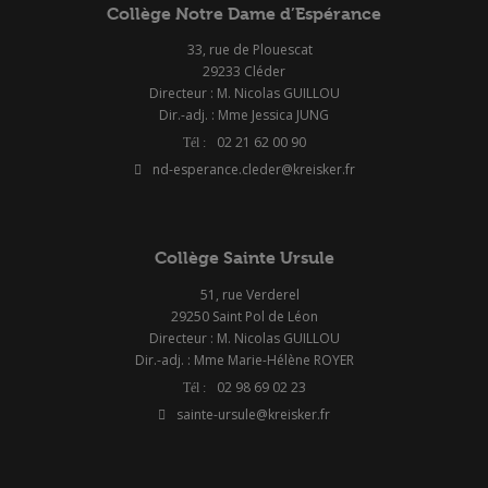
Collège Notre Dame d’Espérance
33, rue de Plouescat
29233 Cléder
Directeur : M. Nicolas GUILLOU
Dir.-adj. : Mme Jessica JUNG
02 21 62 00 90
nd-esperance.cleder@kreisker.fr
Collège Sainte Ursule
51, rue Verderel
29250 Saint Pol de Léon
Directeur : M. Nicolas GUILLOU
Dir.-adj. : Mme Marie-Hélène ROYER
02 98 69 02 23
sainte-ursule@kreisker.fr