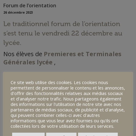
Forum de l’orientation
26 décembre 2023
Le traditionnel forum de l’orientation
s’est tenu le vendredi 22 décembre au
lycée.
Nos élèves de
Premieres et Terminales
Générales lycée
,
Bac Technologique – ST2S
,
Ce site web utilise des cookies. Les cookies nous
permettent de personnaliser le contenu et les annonces,
d'offrir des fonctionnalités relatives aux médias sociaux
Bac Technologique – STMG
,
et d'analyser notre trafic. Nous partageons également
des informations sur l'utilisation de notre site avec nos
partenaires de médias sociaux, de publicité et d'analyse,
Bac Technologique – STL
,
qui peuvent combiner celles-ci avec d'autres
informations que vous leur avez fournies ou qu'ils ont
collectées lors de votre utilisation de leurs services.
Bac Professionnel AGOrA
,