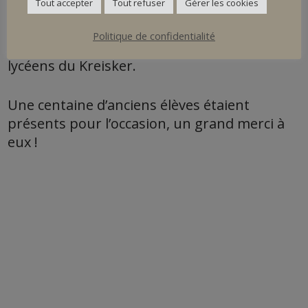
Tout accepter
Tout refuser
Gérer les cookies
Bac Professionnel MCV
ont pu échanger
Politique de confidentialité
avec de nombreux étudiants, anciens
lycéens du Kreisker.
Une centaine d’anciens élèves étaient
présents pour l’occasion, un grand merci à
eux !