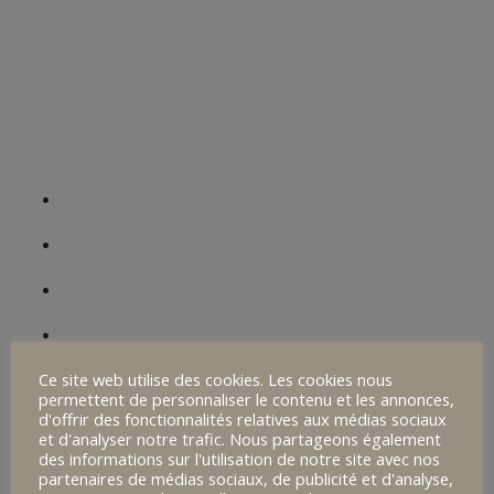
Mentions légales
Plan du site
Politique de confidentialité
Collège Notre-Dame d’Espérance
Cycle III
Actualités
Cycle IV
Bilingue Breton
Ce site web utilise des cookies. Les cookies nous
4eme Alternance
permettent de personnaliser le contenu et les annonces,
d'offrir des fonctionnalités relatives aux médias sociaux
Nos Spécificités
et d'analyser notre trafic. Nous partageons également
des informations sur l'utilisation de notre site avec nos
Vivre au collège
partenaires de médias sociaux, de publicité et d'analyse,