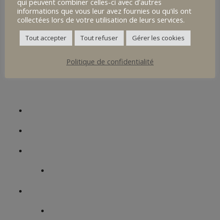
qui peuvent combiner celles-ci avec d'autres
Un site, une histoire
informations que vous leur avez fournies ou qu'ils ont
collectées lors de votre utilisation de leurs services.
Informations Pratiques
Tout accepter
Tout refuser
Gérer les cookies
Portes Ouvertes / Immersions
Politique de confidentialité
Le site
Collège Sainte Ursule
Actualités
Contact
Présentation
Notre histoire
Vivre au collège
L’accompagnement