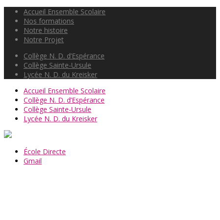
Accueil Ensemble Scolaire
Nos formations
Notre histoire
Notre Projet
Collège N. D. d’Espérance
Collège Sainte-Ursule
Lycée N. D. du Kreisker
Accueil Ensemble Scolaire
Collège N. D. d’Espérance
Collège Sainte-Ursule
Lycée N. D. du Kreisker
École Directe
Gmail