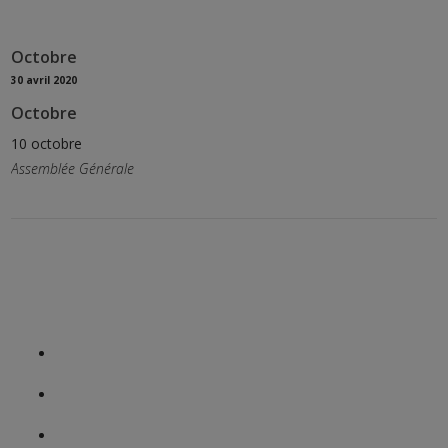
Octobre
30 avril 2020
Octobre
10 octobre
Assemblée Générale
Le collège
Ensemble Scolaire Le Kreisker
Nos formations
Notre histoire
Notre Projet