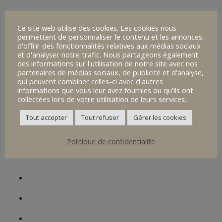
4eme Alternance
Ce site web utilise des cookies. Les cookies nous
Nos Spécificités
permettent de personnaliser le contenu et les annonces,
d'offrir des fonctionnalités relatives aux médias sociaux
et d'analyser notre trafic. Nous partageons également
Vivre au collège
des informations sur l'utilisation de notre site avec nos
partenaires de médias sociaux, de publicité et d'analyse,
Un site, une histoire
qui peuvent combiner celles-ci avec d'autres
informations que vous leur avez fournies ou qu'ils ont
Informations Pratiques
collectées lors de votre utilisation de leurs services.
Portes Ouvertes / Immersions
Tout accepter
Tout refuser
Gérer les cookies
Le site
Politique de confidentialité
Collège Sainte Ursule
Actualités
Contact
Présentation