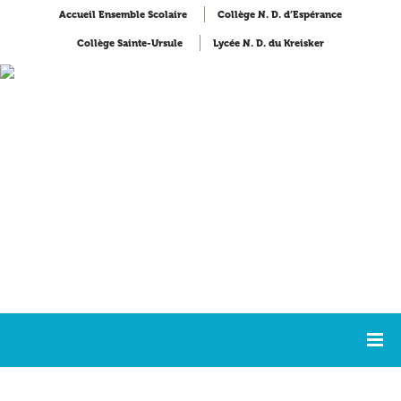
Accueil Ensemble Scolaire
Collège N. D. d’Espérance
Collège Sainte-Ursule
Lycée N. D. du Kreisker
Accueil
NDK Formations
Lycée Notre-Dame du Kreisker