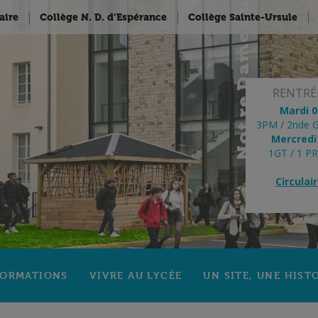
aire
Collège N. D. d’Espérance
Collège Sainte-Ursule
RENTRÉE
Mardi 
3PM / 2nde G
Mercredi
1GT / 1 P
Circulai
FORMATIONS
VIVRE AU LYCÉE
UN SITE, UNE HIST