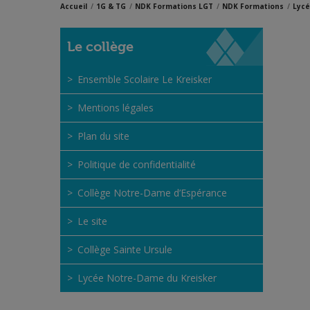
Accueil
1G & TG
NDK Formations LGT
NDK Formations
Lycé
Le collège
Ensemble Scolaire Le Kreisker
Mentions légales
Plan du site
Politique de confidentialité
Collège Notre-Dame d’Espérance
Le site
Collège Sainte Ursule
Lycée Notre-Dame du Kreisker