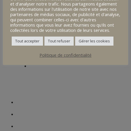
et d'analyser notre trafic. Nous partageons également
4eme Alternance
des informations sur l'utilisation de notre site avec nos
partenaires de médias sociaux, de publicité et d'analyse,
Nos Spécificités
qui peuvent combiner celles-ci avec d'autres
informations que vous leur avez fournies ou qu'ils ont
collectées lors de votre utilisation de leurs services.
Vivre au collège
Tout accepter
Tout refuser
Gérer les cookies
Un site, une histoire
Informations Pratiques
Politique de confidentialité
Portes Ouvertes / Immersions
Le site
Collège Sainte Ursule
Actualités
Contact
Présentation