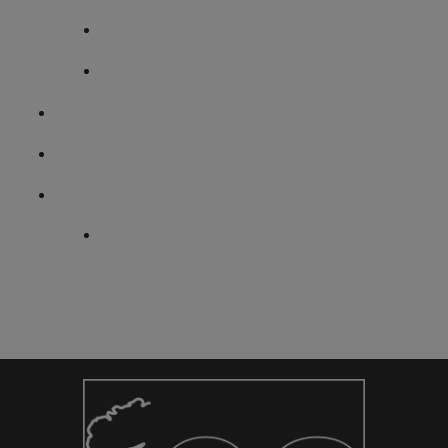
Enseignement supérieur
BTS Commerce International
Vivre au lycée
Un site, une histoire
Informations Pratiques
Portes Ouvertes / Immersions