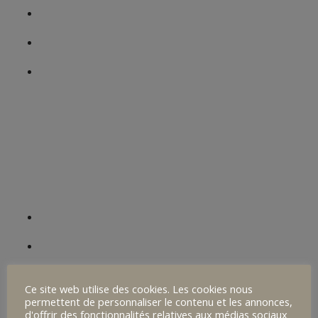
Inscriptions
Contact
Contact Parent
Mentions légales
Plan du site
Politique de confidentialité
Collège Notre-Dame d’Espérance
Cycle III
Actualités
Cycle IV
Ce site web utilise des cookies. Les cookies nous
permettent de personnaliser le contenu et les annonces,
Bilingue Breton
d'offrir des fonctionnalités relatives aux médias sociaux