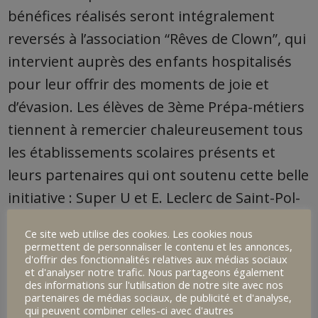
bénéfices réalisés seront intégralement
reversés à l’association “Rêves de Clown”, qui
intervient auprès des enfants hospitalisés
pour leur offrir des moments de joie et
d’évasion. Les élèves de 3ème Prépa-métiers
tiennent à remercier chaleureusement tous
les établissements scolaires présents et
leurs partenaires qui ont soutenu cette belle
initiative : Super U et E. Leclerc de Saint-Pol-
de-Léon.
Ce site web utilise des cookies. Les cookies nous
permettent de personnaliser le contenu et les annonces,
d'offrir des fonctionnalités relatives aux médias sociaux
Une journée réussie où le sport a rencontré
et d'analyser notre trafic. Nous partageons également
des informations sur l'utilisation de notre site avec nos
la générosité, sous un ciel radieux !
partenaires de médias sociaux, de publicité et d'analyse,
qui peuvent combiner celles-ci avec d'autres