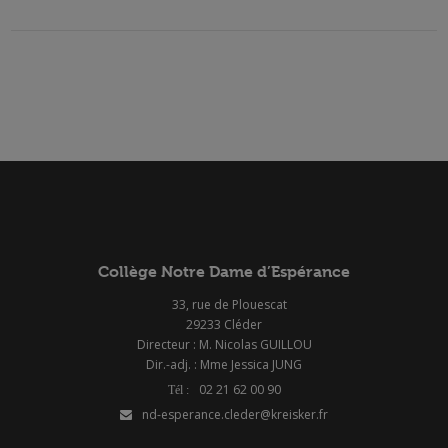
Collège Notre Dame d’Espérance
33, rue de Plouescat
29233 Cléder
Directeur : M. Nicolas GUILLOU
Dir.-adj. : Mme Jessica JUNG
02 21 62 00 90
nd-esperance.cleder@kreisker.fr