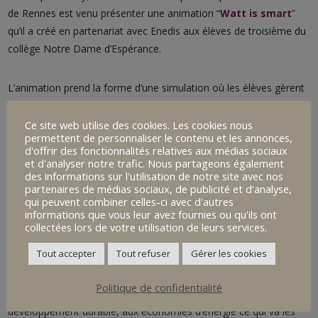
de Rennes est venu présenter une animation “
Watt is smart
”
qu’il a créé en partenariat avec Enedis aux élèves de troisième du
collège Notre Dame d’Espérance.
L’animation prend la forme d’une simulation où les élèves gèrent
en temps réel un territoire fictif mêlant quartiers et communes.
Ce site web utilise des cookies. Les cookies nous
permettent de personnaliser le contenu et les annonces,
Ils ont commencé par répondre à un questionnaire sur leurs
d'offrir des fonctionnalités relatives aux médias sociaux
habitudes de consommation.
et d'analyser notre trafic. Nous partageons également
des informations sur l'utilisation de notre site avec nos
partenaires de médias sociaux, de publicité et d'analyse,
qui peuvent combiner celles-ci avec d'autres
Ensuite par équipe de deux, muni de tablette, les duos ont géré
informations que vous leur avez fournies ou qu'ils ont
leur commune en installant des infrastructures qui s’affichent sur
collectées lors de votre utilisation de leurs services.
une maquette projetée au sol, tout en gérant le réseau
Tout accepter
Tout refuser
Gérer les cookies
électrique.
Politique de confidentialité
Cette activité a permis aux élèves d’être sensibilisés au
développement durable, aux économies d’énergie ce qui va les