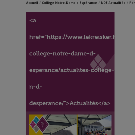
Accueil
Collège Notre-Dame d'Espérance
NDE Actualités
Par
<a
href="https://www.lekreisker.fr/accue
college-notre-dame-d-
esperance/actualites-college-
n-d-
desperance/">Actualités</a>