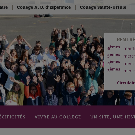
aire
Collège N. D. d’Espérance
Collège Sainte-Ursule
RENTRÉ
èmes
6
: mardi
èmes
5
: mercr
èmes
4
: mercr
èmes
3
: mercr
Circulai
ÉCIFICITÉS
VIVRE AU COLLÈGE
UN SITE, UNE HIS