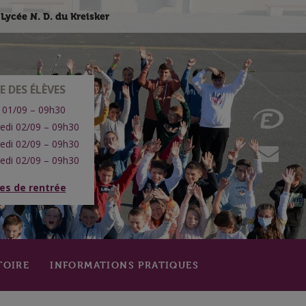
Lycée N. D. du Kreisker
E DES ÉLÈVES
 01/09 – 09h30
edi 02/09 – 09h30
edi 02/09 – 09h30
edi 02/09 – 09h30
res de rentrée
TOIRE
INFORMATIONS PRATIQUES