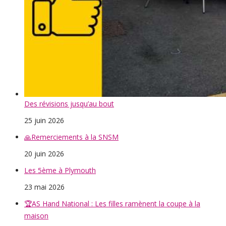
Des révisions jusqu’au bout
25 juin 2026
🙏Remerciements à la SNSM
20 juin 2026
Les 5ème à Plymouth
23 mai 2026
🏆AS Hand National : Les filles ramènent la coupe à la
maison