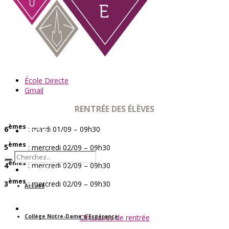
École Directe
Gmail
RENTRÉE DES ÉLÈVES
èmes
6
: mardi 01/09 – 09h30
ACCUEIL
èmes
5
: mercredi 02/09 – 09h30
èmes
4
: mercredi 02/09 – 09h30
ACTUALITÉS
èmes
3
: mercredi 02/09 – 09h30
Accueil
NOS SPÉCIFICITÉS
Circulaires de rentrée
Collège Notre-Dame d'Espérance