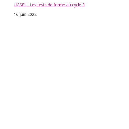
AS Tennis de Table : des médaillés au collège
29 mars 2022
AS Badminton : championnat régional élite
18 mars 2022
AS Badminton
6 mars 2022
Les collégiens et la Tortue rouge
24 février 2022
Portes ouvertes : le 4 mars à 16h30
22 février 2022