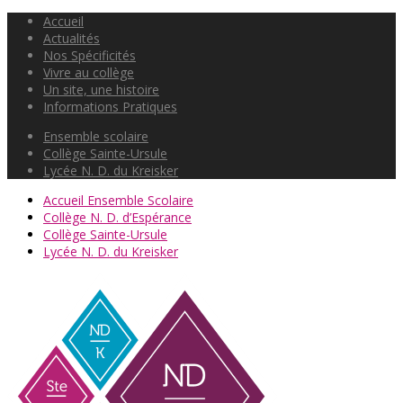
Accueil
Actualités
Nos Spécificités
Vivre au collège
Un site, une histoire
Informations Pratiques
Ensemble scolaire
Collège Sainte-Ursule
Lycée N. D. du Kreisker
Accueil Ensemble Scolaire
Collège N. D. d’Espérance
Collège Sainte-Ursule
Lycée N. D. du Kreisker