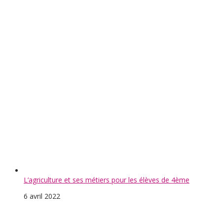
Rencontre avec Olivier Clech du Télégramme
26 janvier 2022