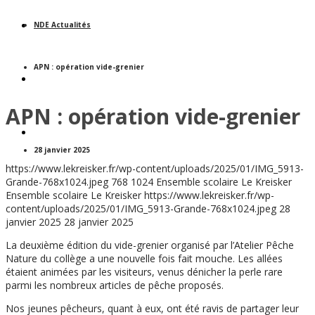
VIVRE AU COLLÈGE
NDE Actualités
APN : opération vide-grenier
UN SITE, UNE HISTOIRE
APN : opération vide-grenier
INFORMATIONS PRATIQUES
28 janvier 2025
https://www.lekreisker.fr/wp-content/uploads/2025/01/IMG_5913-
Grande-768x1024.jpeg
768
1024
Ensemble scolaire Le Kreisker
Ensemble scolaire Le Kreisker
https://www.lekreisker.fr/wp-
content/uploads/2025/01/IMG_5913-Grande-768x1024.jpeg
28
janvier 2025
28 janvier 2025
La deuxième édition du vide-grenier organisé par l’Atelier Pêche
Nature du collège a une nouvelle fois fait mouche. Les allées
étaient animées par les visiteurs, venus dénicher la perle rare
parmi les nombreux articles de pêche proposés.
Nos jeunes pêcheurs, quant à eux, ont été ravis de partager leur