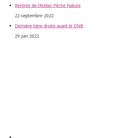
Rentrée de l’Atelier Pêche Nature
22 septembre 2022
Dernière ligne droite avant le DNB
29 juin 2022
UGSEL : Les tests de forme au cycle 3
16 juin 2022
Les
5èmes et la gestion des ressources en eau
26 avril 2022
AS Tennis de
Table : Direction le championnat de France pour les
collégiennes
8 avril 2022
L’agriculture et ses métiers pour les élèves de 4ème
6 avril 2022