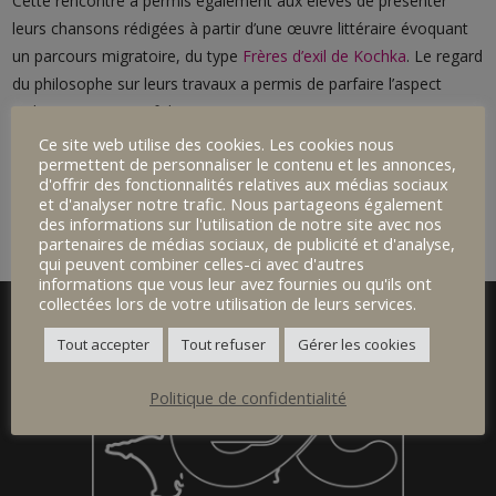
Cette rencontre a permis également aux élèves de présenter
leurs chansons rédigées à partir d’une œuvre littéraire évoquant
un parcours migratoire, du type
Frères d’exil de Kochka
. Le regard
du philosophe sur leurs travaux a permis de parfaire l’aspect
stylistique et narratif des textes.
Ce site web utilise des cookies. Les cookies nous
permettent de personnaliser le contenu et les annonces,
d'offrir des fonctionnalités relatives aux médias sociaux
et d'analyser notre trafic. Nous partageons également
des informations sur l'utilisation de notre site avec nos
partenaires de médias sociaux, de publicité et d'analyse,
qui peuvent combiner celles-ci avec d'autres
informations que vous leur avez fournies ou qu'ils ont
collectées lors de votre utilisation de leurs services.
Tout accepter
Tout refuser
Gérer les cookies
Politique de confidentialité