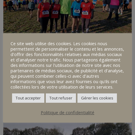
Ce site web utilise des cookies. Les cookies nous
permettent de personnaliser le contenu et les annonces,
d'offrir des fonctionnalités relatives aux médias sociaux
et d'analyser notre trafic. Nous partageons également
des informations sur l'utilisation de notre site avec nos
partenaires de médias sociaux, de publicité et d'analyse,
qui peuvent combiner celles-ci avec d'autres
informations que vous leur avez fournies ou qu'ils ont
collectées lors de votre utilisation de leurs services.
Tout accepter
Tout refuser
Gérer les cookies
Politique de confidentialité