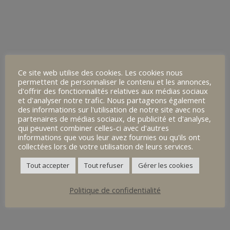
Accueil
Lycée Notre-Dame du Kreisker
NDK Actualités
Voeux 2024
ACTUALITÉS
NOS SPÉCIFICITÉS
22 décembre 2023
Ce site web utilise des cookies. Les cookies nous
permettent de personnaliser le contenu et les annonces,
VIVRE AU COLLÈGE
d'offrir des fonctionnalités relatives aux médias sociaux
et d'analyser notre trafic. Nous partageons également
des informations sur l'utilisation de notre site avec nos
partenaires de médias sociaux, de publicité et d'analyse,
UN SITE, UNE HISTOIRE
qui peuvent combiner celles-ci avec d'autres
informations que vous leur avez fournies ou qu'ils ont
collectées lors de votre utilisation de leurs services.
INFORMATIONS PRATIQUES
Tout accepter
Tout refuser
Gérer les cookies
Politique de confidentialité