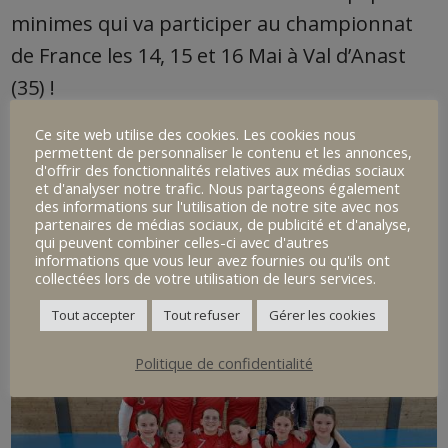
minimes qui va participer au championnat
de France les 14, 15 et 16 Mai à Val d’Anast
(35) !
Bravo les filles pour ce très beau parcours !
Ce site web utilise des cookies. Les cookies nous
L’équipe est composée de :
permettent de personnaliser le contenu et les annonces,
d'offrir des fonctionnalités relatives aux médias sociaux
Ambre EVEN, Charlotte LE BORGNE, Emma
et d'analyser notre trafic. Nous partageons également
des informations sur l'utilisation de notre site avec nos
MILIN, Noémie LE BRUN, Enora MIOSSEC,
partenaires de médias sociaux, de publicité et d'analyse,
qui peuvent combiner celles-ci avec d'autres
Lucie ABGRALL, Lilou DUBOIS, Camille
informations que vous leur avez fournies ou qu'ils ont
QUIVIGER, Jade PERSEQ, Juliette SIMON, Yana
collectées lors de votre utilisation de leurs services.
KLOESMEYER.
Tout accepter
Tout refuser
Gérer les cookies
Politique de confidentialité