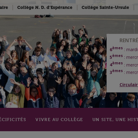
aire
Collège N. D. d’Espérance
Collège Sainte-Ursule
RENTRÉ
èmes
6
: mardi
èmes
5
: mercr
èmes
4
: mercr
èmes
3
: mercr
Circulai
ÉCIFICITÉS
VIVRE AU COLLÈGE
UN SITE, UNE HIS