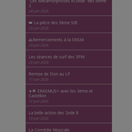
“Les Métamorphoses d’Ovide” des 6ème
2
24 juin 2026
👑 La pièce des 5ème SIB
23 juin 2026
🙏Remerciements à la SNSM
20 juin 2026
Les séances de surf des 3PM
20 juin 2026
Remise de Don au LP
17 juin 2026
✈️🌟 ERASMUS+ avec les 3ème et
Castellon
12 juin 2026
La belle action des 2nde 8
10 juin 2026
La Comédie Musicale