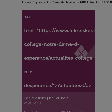
Accueil
Lycée Notre-Dame du Kreisker
NDK Actualités
ECO 
<a
href="https://www.lekreisker.fr/accue
college-notre-dame-d-
esperance/actualites-college-
n-d-
desperance/">Actualités</a>
Des révisions jusqu’au bout
25 juin 2026