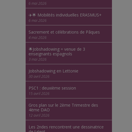
6 mai 2026
✈️🌟 Mobilités individuelles ERASMUS+
6 mai 2026
Sacrement et célébrations de Pâques
4 mai 2026
🌟Jobshadowing = venue de 3
enseignants espagnols
3 mai 2026
Jobshadowing en Lettonie
30 avril 2026
PSC1 : deuxième session
15 avril 2026
Gros plan sur le 2ème Trimestre des
4ème DAO
12 avril 2026
Les 2ndes rencontrent une dessinatrice
de talent