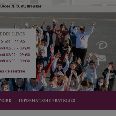
Lycée N. D. du Kreisker
E DES ÉLÈVES
 01/09 – 09h30
edi 02/09 – 09h30
edi 02/09 – 09h30
edi 02/09 – 09h30
res de rentrée
TOIRE
INFORMATIONS PRATIQUES