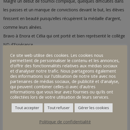
Malgré un début de tournoi compliqué, quelques difficultés dans
les passes et un manque de convictions devant le but, les élèves
finissent en beauté puisqu’elles récupèrent la médaille d’argent,
comme leurs aînées.
Bravo à Enora et Célia qui ont porté et bien représenté le collège
ND d’Espérance.
Un très bon esprit, une attitude très positive. Joyeuses,
Ce site web utilise des cookies. Les cookies nous
permettent de personnaliser le contenu et les annonces,
dynamique et combattantes. Au top de l’animation.
d'offrir des fonctionnalités relatives aux médias sociaux
Une pensée pour Maureen et Justine qui auraient dû être du
et d'analyser notre trafic. Nous partageons également
des informations sur l'utilisation de notre site avec nos
voyage. Elles étaient en séjour ERASMUS aux mêmes dates en
partenaires de médias sociaux, de publicité et d'analyse,
qui peuvent combiner celles-ci avec d'autres
Italie.
informations que vous leur avez fournies ou qu'ils ont
collectées lors de votre utilisation de leurs services.
Tout accepter
Tout refuser
Gérer les cookies
Politique de confidentialité