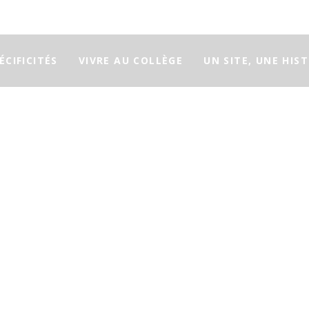
ÉCIFICITÉS
VIVRE AU COLLÈGE
UN SITE, UNE HIS
de l’Espagne
eil-
2 juin 2023
77 élèves du collège Sainte Ursule (3èmes et 4èmes) accompagn