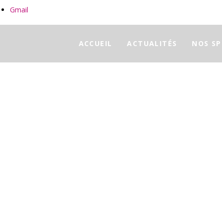
Gmail
ACCUEIL
ACTUALITÉS
NOS SP
Accueil
Collège Sainte Ursule
SU Actualités
A la découverte 
<a
href="https://www.lekreisker.fr/accu
college-sainte-
ursule/actualites-college-
sainte-
ursule/">Actualités</a>