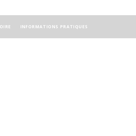
TOIRE
INFORMATIONS PRATIQUES
és par 6 professeurs ont découvert la région de