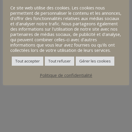
Lilly DOUCEN, Noâ EL YAMANI et Samuel
Ce site web utilise des cookies. Les cookies nous
permettent de personnaliser le contenu et les annonces,
HASCOËT est montée sur la 3ème marche
d'offrir des fonctionnalités relatives aux médias sociaux
et d'analyser notre trafic. Nous partageons également
du podium.
des informations sur l'utilisation de notre site avec nos
partenaires de médias sociaux, de publicité et d'analyse,
qui peuvent combiner celles-ci avec d'autres
informations que vous leur avez fournies ou qu'ils ont
collectées lors de votre utilisation de leurs services.
Tout accepter
Tout refuser
Gérer les cookies
Politique de confidentialité
Corentin QUILLIVERE est vice-champion de