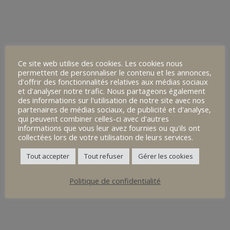
effectuer deux visites.
Encadrés par Mesdames Bricet et Cabioch ainsi que Monsieur
Le Roy, ils ont découvert, le matin, la richesse des œuvres de
Ce site web utilise des cookies. Les cookies nous
Street Art qui se trouvent dans la ville. Cette découverte a donné
permettent de personnaliser le contenu et les annonces,
d'offrir des fonctionnalités relatives aux médias sociaux
lieu à une réflexion sur la manière dont les arts contribuent à
et d'analyser notre trafic. Nous partageons également
embellir le quotidien.
des informations sur l'utilisation de notre site avec nos
partenaires de médias sociaux, de publicité et d'analyse,
qui peuvent combiner celles-ci avec d'autres
informations que vous leur avez fournies ou qu'ils ont
L’après-midi, pour clore un travail sur le texte théâtral, les élèves
collectées lors de votre utilisation de leurs services.
ont visité le théâtre de Morlaix. Guidés par des bénévoles, ils ont
Tout accepter
Tout refuser
Gérer les cookies
exploré ce magnifique théâtre à l’italienne, à l’histoire très riche.
Politique de confidentialité