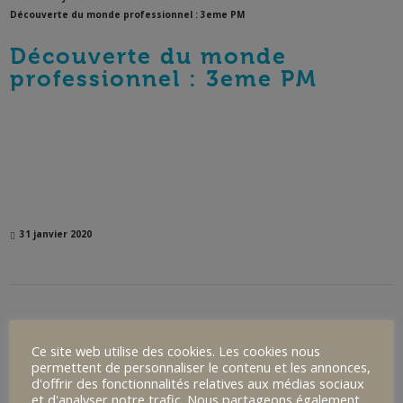
Découverte du monde professionnel : 3eme PM
Découverte du monde
professionnel : 3eme PM
31 janvier 2020
Visite du chantier de l’aire Nord du bâtiment historique avec les
Ce site web utilise des cookies. Les cookies nous
3ème prépa métiers. Une belle opportunité pour nos élèves de
permettent de personnaliser le contenu et les annonces,
d'offrir des fonctionnalités relatives aux médias sociaux
découvrir le monde professionnel du bâtiment, et de se rendre
et d'analyser notre trafic. Nous partageons également