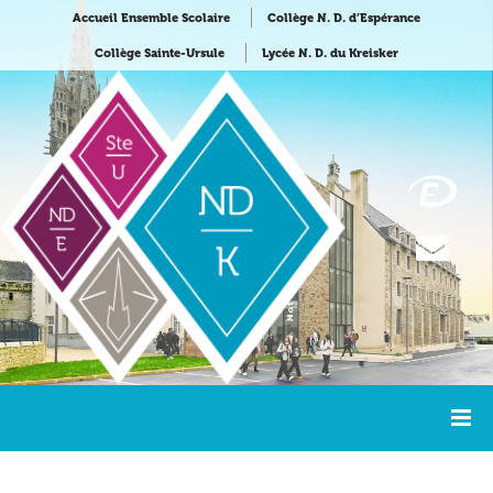
Accueil Ensemble Scolaire
Collège N. D. d’Espérance
Collège Sainte-Ursule
Lycée N. D. du Kreisker
Accueil
Lycée Notre-Dame du Kreisker
NDK Actualités