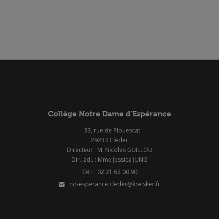
Collège Notre Dame d’Espérance
33, rue de Plouescat
29233 Cléder
Directeur : M. Nicolas GUILLOU
Dir.-adj. : Mme Jessica JUNG
02 21 62 00 90
nd-esperance.cleder@kreisker.fr