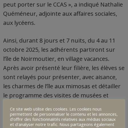
peut porter sur le CCAS », a indiqué Nathalie
Quéméneur, adjointe aux affaires sociales,
aux lycéens.
Ainsi, durant 8 jours et 7 nuits, du 4 au 11
octobre 2025, les adhérents partiront sur
l’île de Noirmoutier, en village vacances.
Après avoir présenté leur filière, les élèves se
sont relayés pour présenter, avec aisance,
les charmes de l’île aux mimosas et détailler
le programme des visites de musées et
autres, animations, balades, dégustations
Ce site web utilise des cookies. Les cookies nous
avec une part importante faite à l’aqua
permettent de personnaliser le contenu et les annonces,
d'offrir des fonctionnalités relatives aux médias sociaux
relaxation.
et d'analyser notre trafic. Nous partageons également