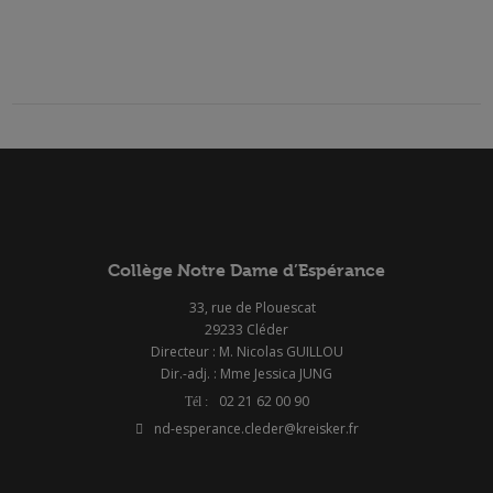
Collège Notre Dame d’Espérance
33, rue de Plouescat
29233 Cléder
Directeur : M. Nicolas GUILLOU
Dir.-adj. : Mme Jessica JUNG
02 21 62 00 90
nd-esperance.cleder@kreisker.fr