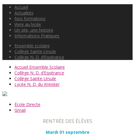
Accueil
Actualités
Nos formations
Vivre au lycée
Un site, une histoire
Informations Pratiques
Ensemble scolaire
Collège Sainte-Ursule
Collège N. D. d’Espérance
Accueil Ensemble Scolaire
Collège N. D. d’Espérance
Collège Sainte-Ursule
Lycée N. D. du Kreisker
École Directe
Gmail
RENTRÉE DES ÉLÈVES
Mardi 01 septembre