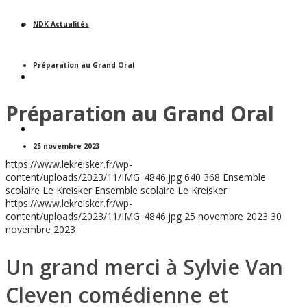
VIVRE AU LYCÉE
NDK Actualités
Préparation au Grand Oral
UN SITE, UNE HISTOIRE
Préparation au Grand Oral
INFORMATIONS PRATIQUES
25 novembre 2023
https://www.lekreisker.fr/wp-
content/uploads/2023/11/IMG_4846.jpg
640
368
Ensemble
scolaire Le Kreisker
Ensemble scolaire Le Kreisker
https://www.lekreisker.fr/wp-
content/uploads/2023/11/IMG_4846.jpg
25 novembre 2023
30
novembre 2023
Un grand merci à Sylvie Van
Cleven comédienne et