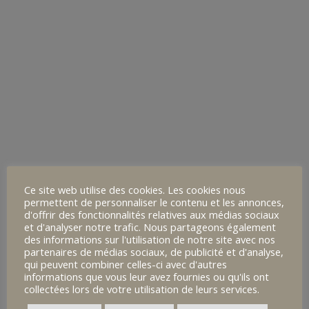
-écriture de lettres de soutien à des
condamnés à mort,
-création d’affiche,
-exposition,
-tribune dans le journal du lycée,
-lecture de “l’Etranger” de Camus,
-visionnage du film “La voie de la Justice”
Après sa conférence, les lycéens se sont
relayés pour lire des articles de la
Ce site web utilise des cookies. Les cookies nous
permettent de personnaliser le contenu et les annonces,
Déclaration des Droits de l’homme ainsi que
d'offrir des fonctionnalités relatives aux médias sociaux
des poèmes, une lettre de soutien
et d'analyser notre trafic. Nous partageons également
des informations sur l'utilisation de notre site avec nos
qu’Antoinette Chahine aurait dû recevoir
partenaires de médias sociaux, de publicité et d'analyse,
qui peuvent combiner celles-ci avec d'autres
mais qui ne lui était pas parvenue, ainsi
informations que vous leur avez fournies ou qu'ils ont
collectées lors de votre utilisation de leurs services.
qu’une dizaine d’autres lettres demandant la