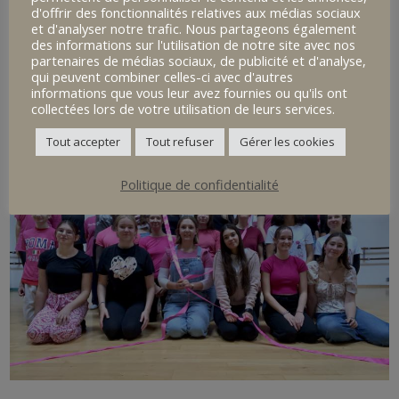
d'offrir des fonctionnalités relatives aux médias sociaux
et d'analyser notre trafic. Nous partageons également
des informations sur l'utilisation de notre site avec nos
partenaires de médias sociaux, de publicité et d'analyse,
qui peuvent combiner celles-ci avec d'autres
informations que vous leur avez fournies ou qu'ils ont
collectées lors de votre utilisation de leurs services.
Tout accepter
Tout refuser
Gérer les cookies
Politique de confidentialité