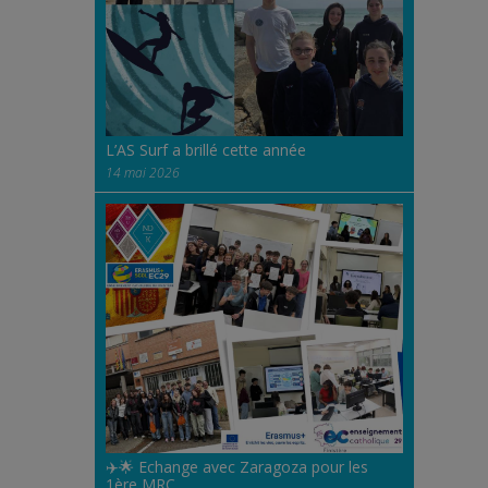
L’AS Surf a brillé cette année
14 mai 2026
✈️🌟 Echange avec Zaragoza pour les
1ère MRC