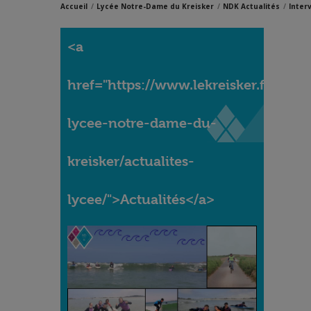
Accueil
Lycée Notre-Dame du Kreisker
NDK Actualités
Inter
<a
href="https://www.lekreisker.fr/accue
lycee-notre-dame-du-
kreisker/actualites-
lycee/">Actualités</a>