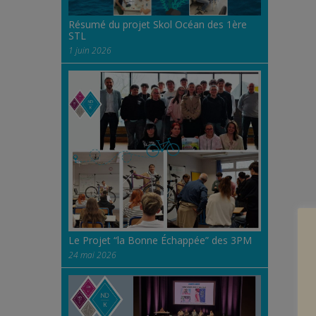
Résumé du projet Skol Océan des 1ère
STL
1 juin 2026
Le Projet “la Bonne Échappée” des 3PM
24 mai 2026