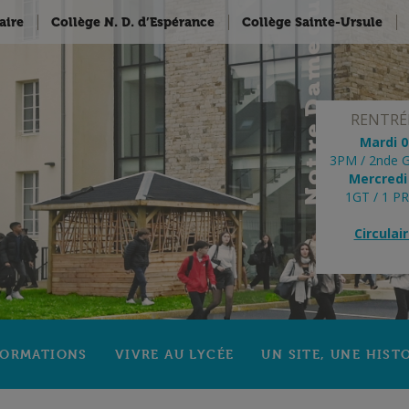
aire
Collège N. D. d’Espérance
Collège Sainte-Ursule
RENTRÉE
Mardi 
3PM / 2nde G
Mercredi
1GT / 1 P
Circulai
FORMATIONS
VIVRE AU LYCÉE
UN SITE, UNE HIST