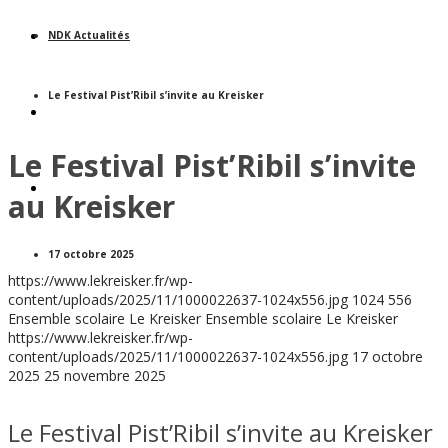
VIVRE AU LYCÉE
NDK Actualités
Le Festival Pist’Ribil s’invite au Kreisker
UN SITE, UNE HISTOIRE
Le Festival Pist’Ribil s’invite
INFORMATIONS PRATIQUES
au Kreisker
17 octobre 2025
https://www.lekreisker.fr/wp-
content/uploads/2025/11/1000022637-1024x556.jpg
1024
556
Ensemble scolaire Le Kreisker
Ensemble scolaire Le Kreisker
https://www.lekreisker.fr/wp-
content/uploads/2025/11/1000022637-1024x556.jpg
17 octobre
2025
25 novembre 2025
Le Festival Pist’Ribil s’invite au Kreisker