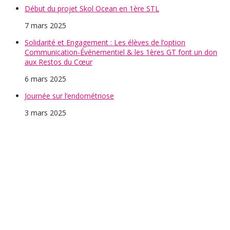
Début du projet Skol Ocean en 1ère STL
7 mars 2025
Solidarité et Engagement : Les élèves de l’option
Communication-Événementiel & les 1ères GT font un don
aux Restos du Cœur
6 mars 2025
Journée sur l’endométriose
3 mars 2025
Stages de réussite pendant les vacances d’Hiver
12 février 2025
Les BTS CI en République Tchèque
11 février 2025
Voyage pédagogique à Bilbao : une semaine enrichissante
pour les 1ères MCV et AGOrA
10 février 2025