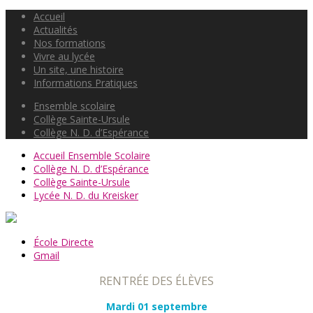
Accueil
Actualités
Nos formations
Vivre au lycée
Un site, une histoire
Informations Pratiques
Ensemble scolaire
Collège Sainte-Ursule
Collège N. D. d’Espérance
Accueil Ensemble Scolaire
Collège N. D. d’Espérance
Collège Sainte-Ursule
Lycée N. D. du Kreisker
École Directe
Gmail
RENTRÉE DES ÉLÈVES
Mardi 01 septembre